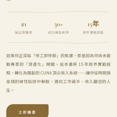
#1
30+
15年
誠品預購榜
成功轉型案例
跨界實戰經驗
如果你正深陷「停工即停薪」的焦慮，那是因為你尚未啟
動專業的「資產化」開關。這本書將 15 年跨界實戰經
驗，轉化為獨創的 CUNA 頂尖收入系統——讓你從時間換
金錢的線性陷阱中解脫，邁向工作減半、收入翻倍的人
生。
立即購書