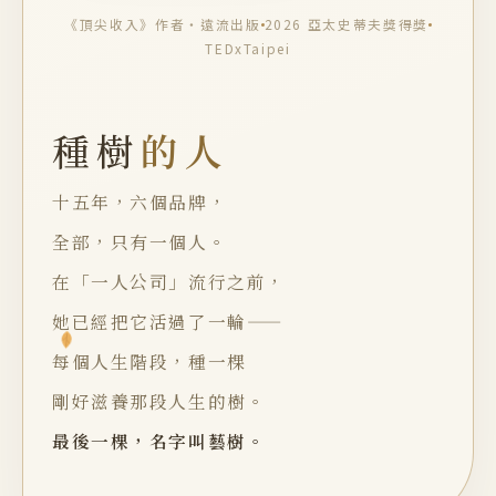
《頂尖收入》作者・遠流出版
2026 亞太史蒂夫獎得獎
TEDxTaipei
種樹
的人
十五年，六個品牌，
全部，只有一個人。
在「一人公司」流行之前，
她已經把它活過了一輪——
每個人生階段，種一棵
剛好滋養那段人生的樹。
最後一棵，名字叫藝樹。