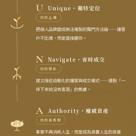
U
Unique・獨特定位
你的土壤
把個人品牌變成無法複製的獨門方法論——讓客
戶不比價，而是直接選你。
N
Navigate・省時成交
你的根系
建立接近自動化的獲客與成交模式——擺脫「一
停下來就沒有客源」的焦慮。
A
Authority・權威資產
你的長青樹
事業不再消耗人生，而是成為滋養人生的資產