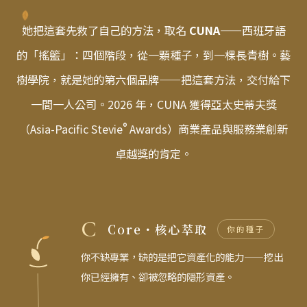
她把這套先救了自己的方法，取名
CUNA
——西班牙語
的「搖籃」：四個階段，從一顆種子，到一棵長青樹。藝
樹學院，就是她的第六個品牌——把這套方法，交付給下
一間一人公司。2026 年，CUNA 獲得亞太史蒂夫獎
®
（Asia-Pacific Stevie
Awards）商業產品與服務業創新
卓越獎的肯定。
C
Core・核心萃取
你的種子
你不缺專業，缺的是把它資產化的能力——挖出
你已經擁有、卻被忽略的隱形資產。