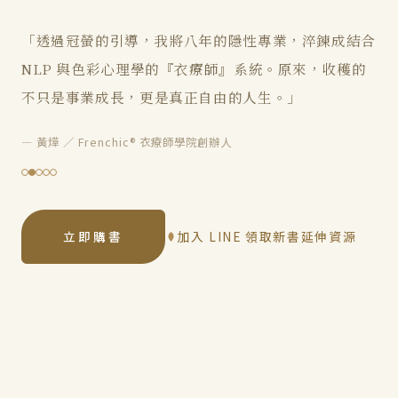
「在英國攻讀碩士的同時，我將設計經驗系統化，不僅
為求學提供穩定收入，更爭取到進修與休息的餘裕。沒
想過自己的專業能以這種方式啟發他人。」
— 黃鈺雯 ∕ 品牌設計師、w25 studio 創辦人
立即購書
加入 LINE 領取新書延伸資源