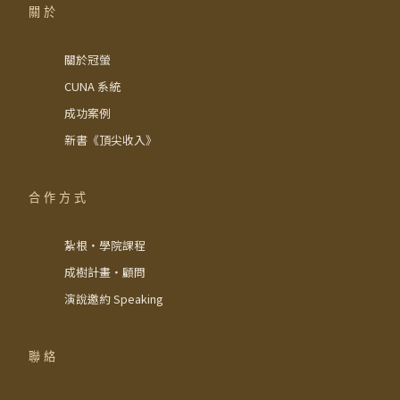
關於
關於冠螢
CUNA 系統
成功案例
新書《頂尖收入》
合作方式
紮根・學院課程
成樹計畫・顧問
演說邀約 Speaking
聯絡