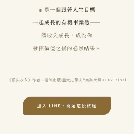
而是一個
跟著人生目標
一起成長的有機事業體
——
讓收入成長，成為你
發揮價值之後的必然結果。
《頂尖收入》作者・遠流出版
亞太史蒂夫®商業大獎
TEDxTaipei
加入 LINE・開始這段旅程