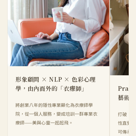
形象顧問 × NLP × 色彩心理
學，由內而外的「衣療師」
Prad
藝術家
將創業八年的隱性專業顯化為衣療師學
院，從一個人服務，變成培訓一群專業衣
打破「
療師——美與心靈一起起飛。
性直覺
可傳承