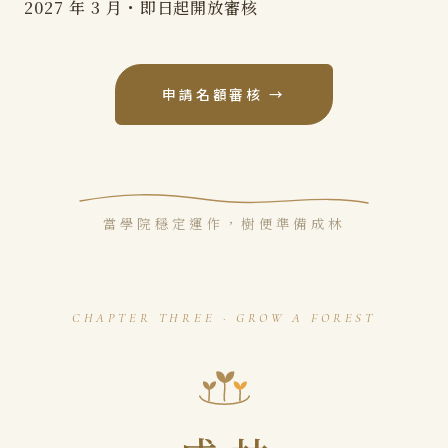
2027 年 3 月・即日起開放審核
申請名額審核 →
當學院穩定運作，樹便準備成林
CHAPTER THREE · GROW A FOREST