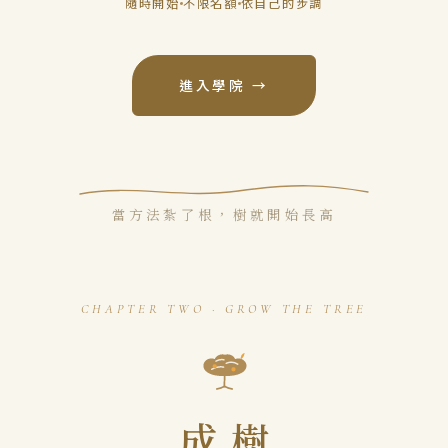
隨時開始
不限名額
依自己的步調
進入學院 →
當方法紮了根，樹就開始長高
CHAPTER TWO · GROW THE TREE
成樹