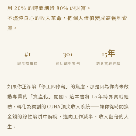
用 20% 的時間創造 80% 的財富。
不燃燒身心的收入革命，把個人價值變成高獲利資
產。
#1
30+
15年
誠品預購榜
成功轉型案例
跨界實戰經驗
如果你正深陷「停工即停薪」的焦慮，那是因為你尚未啟
動專業的「資產化」開關。這本書將 15 年跨界實戰經
驗，轉化為獨創的 CUNA 頂尖收入系統——讓你從時間換
金錢的線性陷阱中解脫，邁向工作減半、收入翻倍的人
生。