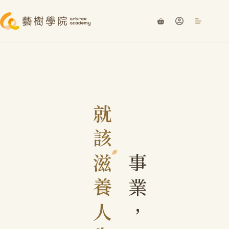
就
該
滋
事
養
業
人
，