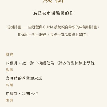
為已被市場驗證的你
成樹計畫——由冠螢與 CUNA 系統親自帶領的申請制計畫，
把你的一對一服務，長成一座品牌線上學院。
期程
四個月，把一對一模組化為一對多的品牌線上學院
承諾
含具體的營業額承諾
名額
申請制・每期六位
開課