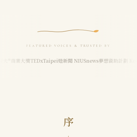
FEATURED VOICES & TRUSTED BY
®商業大獎
TEDxTaipei
妞新聞 NIUSnews
夢想資助計劃 Keep W
序