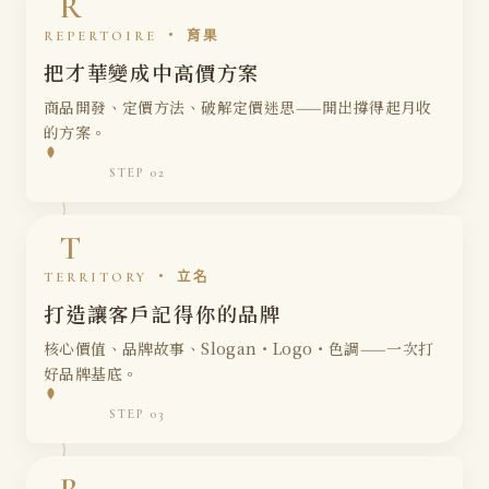
R
REPERTOIRE ・ 育果
把才華變成中高價方案
商品開發、定價方法、破解定價迷思——開出撐得起月收
的方案。
市場分析
競業分析
精準受眾
STEP 02
市場切入點
T
TERRITORY ・ 立名
打造讓客戶記得你的品牌
核心價值、品牌故事、Slogan・Logo・色調——一次打
好品牌基底。
賣給誰
商品開發
定價方法
STEP 03
迷思破解錦囊