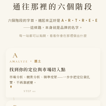
通往那裡的六個階段
六個階段的字首，連起來正好是
A・R・T・R・E・E
——這條路，本身就是品牌的名字。
每一站都可以點開，看看你會在那裡做出什麼
A
ANALYZE ・ 選土
找到你的定位與市場切入點
市場分析、競業分析、精準受眾——一步步把定位做扎
實，不再靠感覺。
STEP 01