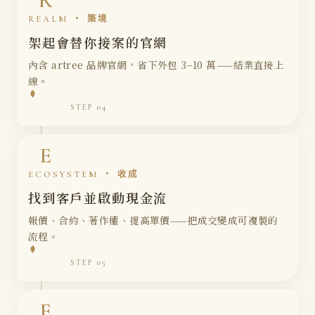
R
REALM ・ 築境
架起會替你接案的官網
內含 artree 品牌官網，省下外包 3–10 萬——結業直接上
線。
核心價值萃取
品牌故事
STEP 04
Slogan・Logo・色調
帶來案源的形象照
E
ECOSYSTEM ・ 收成
找到客戶並啟動現金流
報價、合約、著作權、提高單價——把成交變成可複製的
流程。
策展邏輯
電商＋部落格系統
金流串接
STEP 05
官網買斷不抽成
E