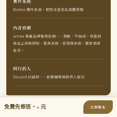
實作系統
Notion 實作系統，把想法落地為具體策略
內含官網
artree 專屬品牌電商官網——買斷、不抽成。頁面與
商品上架無限制、電商系統、部落格系統、獨家串接
金流。
同行的人
Discord 討論群——創業輔導與跨界人脈池
免費先修班・0 元
立即報名