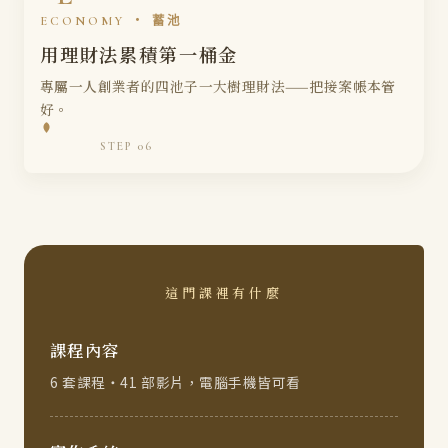
ECONOMY ・ 蓄池
用理財法累積第一桶金
專屬一人創業者的四池子一大樹理財法——把接案帳本管
好。
第一批客戶
報價與合約
著作財產權
STEP 06
提高單價
活動招生
這門課裡有什麼
四池子一大樹理財法
接案帳本
資產累積
課程內容
6 套課程・41 部影片，電腦手機皆可看