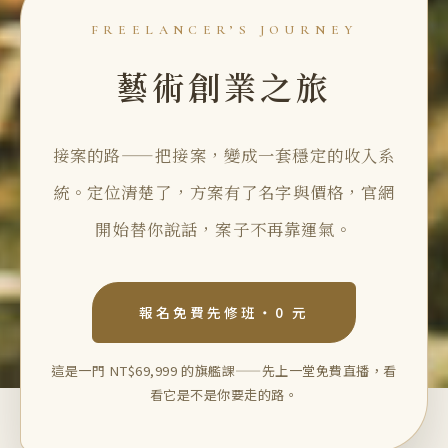
FREELANCER’S JOURNEY
藝術創業之旅
接案的路——把接案，變成一套穩定的收入系
統。定位清楚了，方案有了名字與價格，官網
開始替你說話，案子不再靠運氣。
報名免費先修班・0 元
這是一門 NT$69,999 的旗艦課——先上一堂免費直播，看
看它是不是你要走的路。