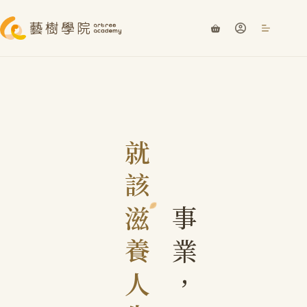
就
該
滋
事
養
業
人
，