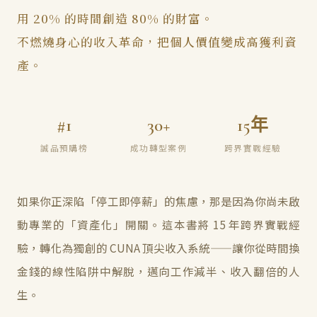
用 20% 的時間創造 80% 的財富。
不燃燒身心的收入革命，把個人價值變成高獲利資
產。
#1
30+
15年
誠品預購榜
成功轉型案例
跨界實戰經驗
如果你正深陷「停工即停薪」的焦慮，那是因為你尚未啟
動專業的「資產化」開關。這本書將 15 年跨界實戰經
驗，轉化為獨創的 CUNA 頂尖收入系統——讓你從時間換
金錢的線性陷阱中解脫，邁向工作減半、收入翻倍的人
生。