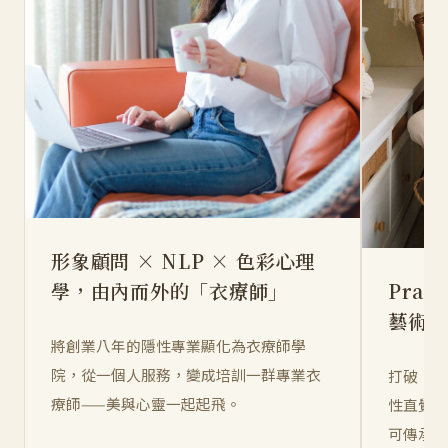
形象顧問 × NLP × 色彩心理
學，由內而外的「衣療師」
Prad
藝術家
將創業八年的隱性專業顯化為衣療師學
院，從一個人服務，變成培訓一群專業衣
打破「
療師——美與心靈一起起飛。
性直覺
可傳承