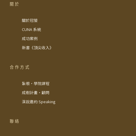
關於
關於冠螢
CUNA 系統
成功案例
新書《頂尖收入》
合作方式
紮根・學院課程
成樹計畫・顧問
演說邀約 Speaking
聯絡