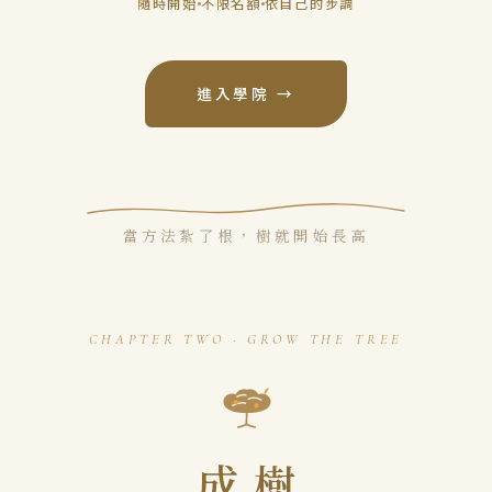
隨時開始
不限名額
依自己的步調
進入學院 →
當方法紮了根，樹就開始長高
CHAPTER TWO · GROW THE TREE
成樹